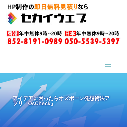
アイデアに困ったらオズボーン発想術法ア
プリ「OsCheck」